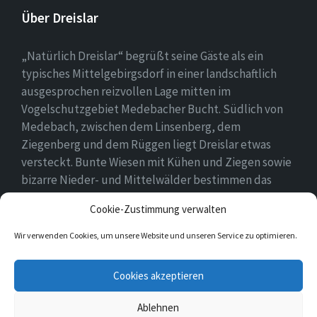
Über Dreislar
„Natürlich Dreislar“ begrüßt seine Gäste als ein
typisches Mittelgebirgsdorf in einer landschaftlich
ausgesprochen reizvollen Lage mitten im
Vogelschutzgebiet Medebacher Bucht. Südlich von
Medebach, zwischen dem Linsenberg, dem
Ziegenberg und dem Rüggen liegt Dreislar etwas
versteckt. Bunte Wiesen mit Kühen und Ziegen sowie
bizarre Nieder- und Mittelwälder bestimmen das
Ortsbild, das durch eine lebendige Landwirtschaft
Cookie-Zustimmung verwalten
geprägt ist.
Wir verwenden Cookies, um unsere Website und unseren Service zu optimieren.
E-
Facebook
Cookies akzeptieren
Mail
Ablehnen