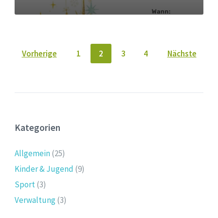
Seitennummerierung
Vorherige
1
2
3
4
Nächste
der
Beiträge
Kategorien
Allgemein
(25)
Kinder & Jugend
(9)
Sport
(3)
Verwaltung
(3)