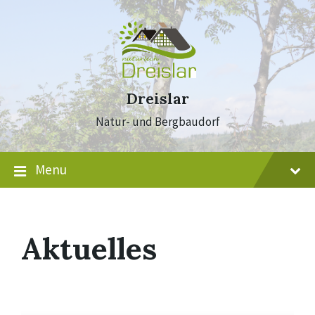
Skip
Skip
Skip
to
to
to
content
main
footer
navigation
Dreislar
Natur- und Bergbaudorf
Menu
Aktuelles