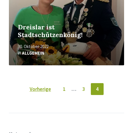
Dreislar ist
Stadtschützenkönig!
30. Oktober 2022
in
ALLGEMEIN
Seitennummerierung
Vorherige
1
…
3
4
der
Beiträge