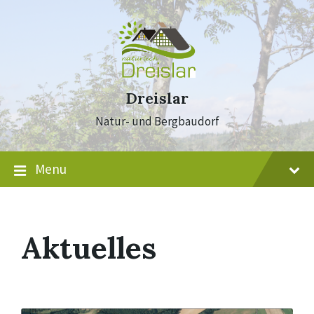
Skip
Skip
Skip
to
to
to
content
main
footer
navigation
Dreislar
Natur- und Bergbaudorf
Menu
Aktuelles