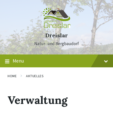
Skip
Skip
Skip
to
to
to
content
main
footer
navigation
Dreislar
Natur- und Bergbaudorf
Menu
HOME
AKTUELLES
Verwaltung