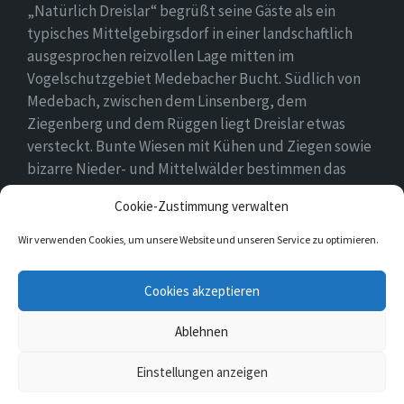
„Natürlich Dreislar“ begrüßt seine Gäste als ein
typisches Mittelgebirgsdorf in einer landschaftlich
ausgesprochen reizvollen Lage mitten im
Vogelschutzgebiet Medebacher Bucht. Südlich von
Medebach, zwischen dem Linsenberg, dem
Ziegenberg und dem Rüggen liegt Dreislar etwas
versteckt. Bunte Wiesen mit Kühen und Ziegen sowie
bizarre Nieder- und Mittelwälder bestimmen das
Ortsbild, das durch eine lebendige Landwirtschaft
Cookie-Zustimmung verwalten
geprägt ist.
Wir verwenden Cookies, um unsere Website und unseren Service zu optimieren.
E-
Facebook
Cookies akzeptieren
Mail
Ablehnen
© 2026 Dreislar
Einstellungen anzeigen