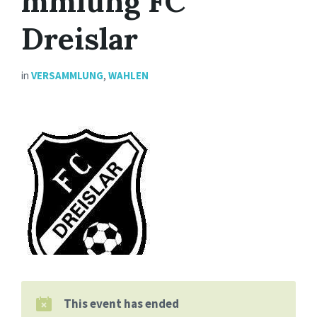
mmlung FC
Dreislar
in
VERSAMMLUNG
,
WAHLEN
This event has ended