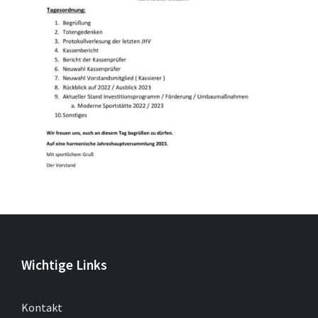
Leaflet
| ©
OpenStreetMap
Wichtige Links
Kontakt