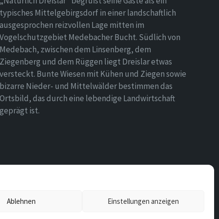
„Natürlich Dreislar“ begrüßt seine Gäste als ein
typisches Mittelgebirgsdorf in einer landschaftlich
ausgesprochen reizvollen Lage mitten im
Vogelschutzgebiet Medebacher Bucht. Südlich von
Medebach, zwischen dem Linsenberg, dem
Ziegenberg und dem Rüggen liegt Dreislar etwas
versteckt. Bunte Wiesen mit Kühen und Ziegen sowie
bizarre Nieder- und Mittelwälder bestimmen das
Ortsbild, das durch eine lebendige Landwirtschaft
geprägt ist.
Ablehnen
Einstellungen anzeigen