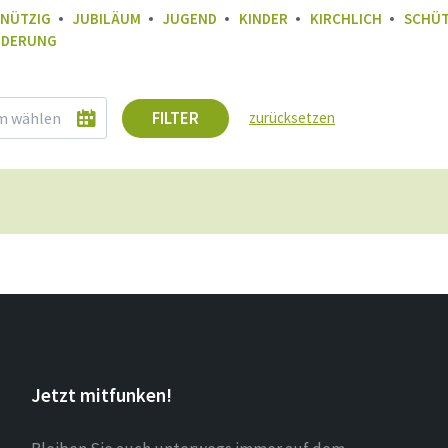
NÜTZIG
JUBILÄUM
JUGEND
KINDER
KIRCHLICH
SCHÜT
DERUNG
FILTER
zurücksetzen
Jetzt mitfunken!