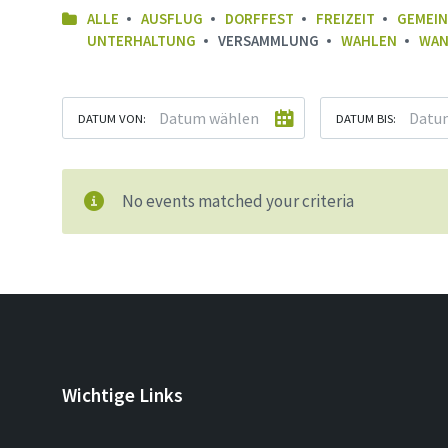
ALLE
AUSFLUG
DORFFEST
FREIZEIT
GEMEIN
UNTERHALTUNG
VERSAMMLUNG
WAHLEN
WAN
DATUM VON:
DATUM BIS:
No events matched your criteria
Wichtige Links