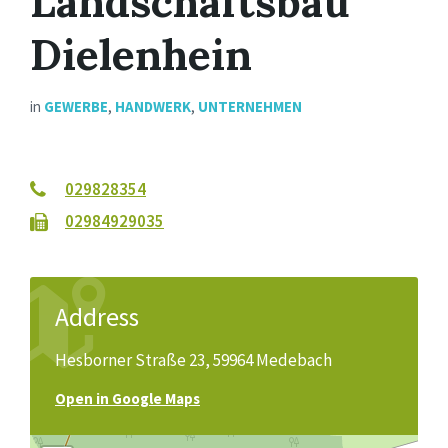
Landschaftsbau
Dielenhein
in
GEWERBE
,
HANDWERK
,
UNTERNEHMEN
029828354
02984929035
Address
Hesborner Straße 23, 59964 Medebach
Open in Google Maps