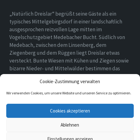
„Natürlich Dreislar“ begrüßt seine Gäste als ein
typisches Mittelgebirgsdorf in einer landschaftlich
ausgesprochen reizvollen Lage mitten im
Vogelschutzgebiet Medebacher Bucht. Südlich von
Medebach, zwischen dem Linsenberg, dem
Ziegenberg und dem Rüggen liegt Dreislar etwas
versteckt. Bunte Wiesen mit Kühen und Ziegen sowie
bizarre Nieder- und Mittelwälder bestimmen das
Ortsbild, das durch eine lebendige Landwirtschaft
Cookie-Zustimmung verwalten
geprägt ist.
Wir verwenden Cookies, um unsere Website und unseren Service zu optimieren.
E-
Facebook
Cookies akzeptieren
Mail
Ablehnen
© 2026 Dreislar
Einstellungen anzeigen