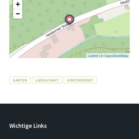
+
−
Leaflet
| ©
OpenStreetMap
Tags
GARTEN
LANDSCHAFT
WINTERDIENST
Wichtige Links