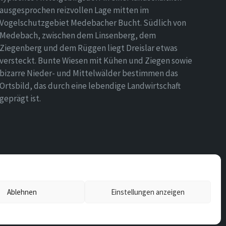
ausgesprochen reizvollen Lage mitten im
Vogelschutzgebiet Medebacher Bucht. Südlich von
Medebach, zwischen dem Linsenberg, dem
Ziegenberg und dem Rüggen liegt Dreislar etwas
versteckt. Bunte Wiesen mit Kühen und Ziegen sowie
bizarre Nieder- und Mittelwälder bestimmen das
Ortsbild, das durch eine lebendige Landwirtschaft
geprägt ist.
Ablehnen
Einstellungen anzeigen