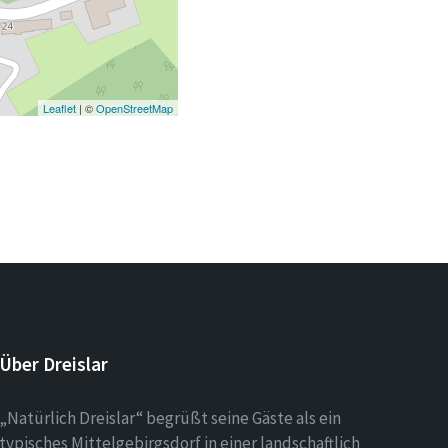
Leaflet
| ©
OpenStreetMap
Über Dreislar
„Natürlich Dreislar“ begrüßt seine Gäste als ein
typisches Mittelgebirgsdorf in einer landschaftlich