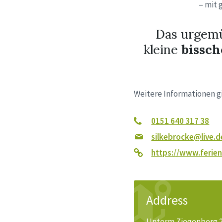
– mit 
Das urgemü
kleine
bissc
Weitere Informationen g
0151 640 317 38
silkebrocke@live.d
https://www.ferien
Address
Unterm Ziegenberg 2