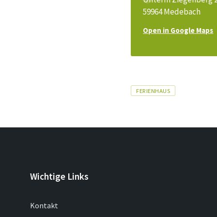
59964 Medebach
Open in Google Maps
Tags
FERIENHAUS
Wichtige Links
Kontakt