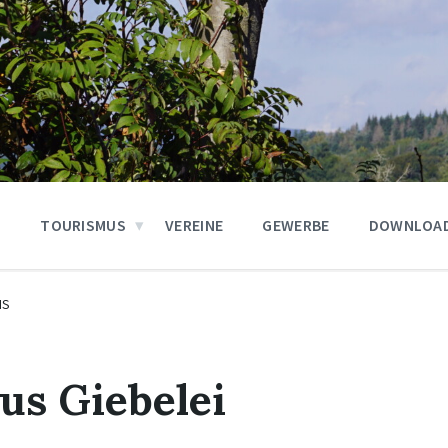
N
TOURISMUS
VEREINE
GEWERBE
DOWNLOA
IS
us Giebelei