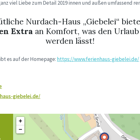
ganz viel Liebe zum Detail 2019 innen und außen umfassend ren
tliche Nurdach-Haus „Giebelei“ biete
hen
Extra
an Komfort, was den Urlaub
werden lässt!
ibt es auf der Homepage:
https://www.ferienhaus-giebelei.de/
e
haus-giebelei.de/
+
−
,