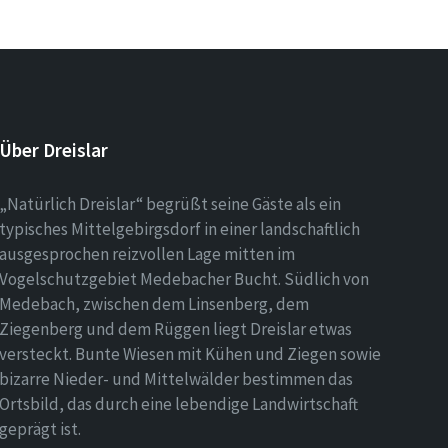
Über Dreislar
„Natürlich Dreislar“ begrüßt seine Gäste als ein
typisches Mittelgebirgsdorf in einer landschaftlich
ausgesprochen reizvollen Lage mitten im
Vogelschutzgebiet Medebacher Bucht. Südlich von
Medebach, zwischen dem Linsenberg, dem
Ziegenberg und dem Rüggen liegt Dreislar etwas
versteckt. Bunte Wiesen mit Kühen und Ziegen sowie
bizarre Nieder- und Mittelwälder bestimmen das
Ortsbild, das durch eine lebendige Landwirtschaft
geprägt ist.