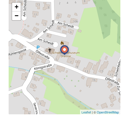
+
−
Leaflet
| ©
OpenStreetMap