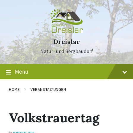
Skip
Skip
Skip
to
to
to
content
main
footer
navigation
Dreislar
Natur- und Bergbaudorf
Menu
HOME
VERANSTALTUNGEN
Volkstrauertag