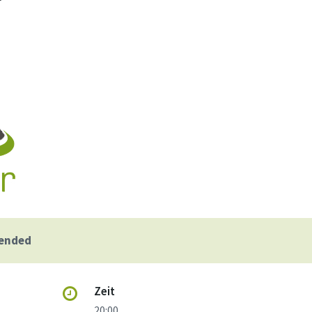
“
 ended
Zeit
20:00