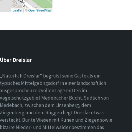
Leaflet
| ©
OpenStreetMap
Über Dreislar
„Natürlich Dreislar“ begrüßt seine Gäste als ein
typisches Mittelgebirgsdorf in einer landschaftlich
ausgesprochen reizvollen Lage mitten im
Vogelschutzgebiet Medebacher Bucht. Südlich von
Medebach, zwischen dem Linsenberg, dem
Ziegenberg und dem Rüggen liegt Dreislar etwas
versteckt. Bunte Wiesen mit Kühen und Ziegen sowie
bizarre Nieder- und Mittelwälder bestimmen das