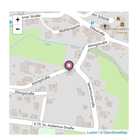
+
−
Leaflet
| ©
OpenStreetMap