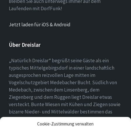
Bleiben Sie auch unterwegs immer auf dem
Laufenden mit DorfFunk!
Jetzt laden für iOS & Android
Über Dreislar
„Natürlich Dreislar“ begrüßt seine Gäste als ein
typisches Mittelgebirgsdorf in einer landschaftlich
ausgesprochen reizvollen Lage mitten im
Vogelschutzgebiet Medebacher Bucht. Südlich von
Medebach, zwischen dem Linsenberg, dem
Ziegenberg und dem Rüggen liegt Dreislar etwas
versteckt. Bunte Wiesen mit Kühen und Ziegen sowie
bizarre Nieder- und Mittelwälder bestimmen das
Ortsbild, das durch eine lebendige Landwirtschaft
Cookie-Zustimmung verwalten
geprägt ist.