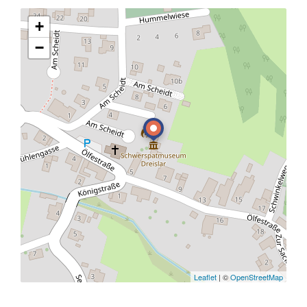
+
−
Leaflet
| ©
OpenStreetMap