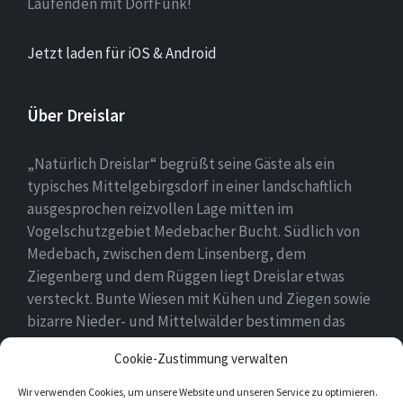
Laufenden mit DorfFunk!
Jetzt laden für iOS & Android
Über Dreislar
„Natürlich Dreislar“ begrüßt seine Gäste als ein
typisches Mittelgebirgsdorf in einer landschaftlich
ausgesprochen reizvollen Lage mitten im
Vogelschutzgebiet Medebacher Bucht. Südlich von
Medebach, zwischen dem Linsenberg, dem
Ziegenberg und dem Rüggen liegt Dreislar etwas
versteckt. Bunte Wiesen mit Kühen und Ziegen sowie
bizarre Nieder- und Mittelwälder bestimmen das
Ortsbild, das durch eine lebendige Landwirtschaft
Cookie-Zustimmung verwalten
geprägt ist.
Wir verwenden Cookies, um unsere Website und unseren Service zu optimieren.