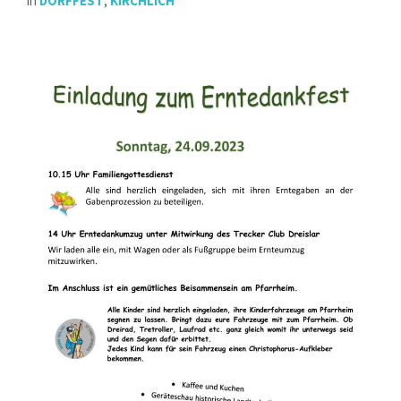
in
DORFFEST
,
KIRCHLICH