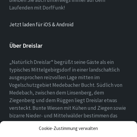
Bleiben Sie auch unterwegs immer auf dem
Laufenden mit DorfFunk!
Jetzt laden für iOS & Android
Über Dreislar
„Natürlich Dreislar“ begrüßt seine Gäste als ein
typisches Mittelgebirgsdorf in einer landschaftlich
ausgesprochen reizvollen Lage mitten im
Vogelschutzgebiet Medebacher Bucht. Südlich von
Medebach, zwischen dem Linsenberg, dem
Ziegenberg und dem Rüggen liegt Dreislar etwas
versteckt. Bunte Wiesen mit Kühen und Ziegen sowie
bizarre Nieder- und Mittelwälder bestimmen das
Ortsbild, das durch eine lebendige Landwirtschaft
Cookie-Zustimmung verwalten
geprägt ist.