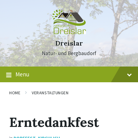
Skip
Skip
Skip
to
to
to
content
main
footer
navigation
Dreislar
Natur- und Bergbaudorf
Menu
HOME
VERANSTALTUNGEN
Erntedankfest