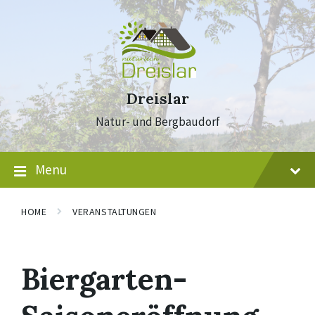
Skip
Skip
Skip
to
to
to
content
main
footer
navigation
Dreislar
Natur- und Bergbaudorf
Menu
HOME
VERANSTALTUNGEN
Biergarten-