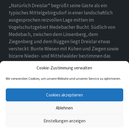
„Natürlich Dreislar“ begrüßt seine Gäste als ein
typisches Mittelgebirgsdorf in einer landschaftlich
ausgesprochen reizvollen Lage mitten im
Vogelschutzgebiet Medebacher Bucht. Südlich von
Medebach, zwischen dem Linsenberg, dem
Ziegenberg und dem Rüggen liegt Dreislar etwas
versteckt. Bunte Wiesen mit Kühen und Ziegen sowie
bizarre Nieder- und Mittelwälder bestimmen das
Ortsbild, das durch eine lebendige Landwirtschaft
Cookie-Zustimmung verwalten
geprägt ist.
Wir verwenden Cookies, um unsere Website und unseren Service zu optimieren.
E-
Facebook
Cookies akzeptieren
Mail
Ablehnen
© 2026 Dreislar
Einstellungen anzeigen