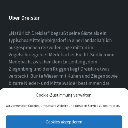
Über Dreislar
„Natürlich Dreislar“ begrüßt seine Gäste als ein
typisches Mittelgebirgsdorf in einer landschaftlich
ausgesprochen reizvollen Lage mitten im
Vogelschutzgebiet Medebacher Bucht. Südlich von
Medebach, zwischen dem Linsenberg, dem
Ziegenberg und dem Rüggen liegt Dreislar etwas
versteckt. Bunte Wiesen mit Kühen und Ziegen sowie
bizarre Nieder- und Mittelwälder bestimmen das
Ortsbild, das durch eine lebendige Landwirtschaft
Cookie-Zustimmung verwalten
geprägt ist.
Wir verwenden Cookies, um unsere Website und unseren Service zu optimieren.
E-
Facebook
Cookies akzeptieren