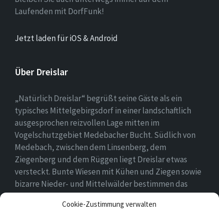
Laufenden mit DorfFunk!
Jetzt laden für iOS & Android
Über Dreislar
„Natürlich Dreislar“ begrüßt seine Gäste als ein
typisches Mittelgebirgsdorf in einer landschaftlich
ausgesprochen reizvollen Lage mitten im
Vogelschutzgebiet Medebacher Bucht. Südlich von
Medebach, zwischen dem Linsenberg, dem
Ziegenberg und dem Rüggen liegt Dreislar etwas
versteckt. Bunte Wiesen mit Kühen und Ziegen sowie
bizarre Nieder- und Mittelwälder bestimmen das
Ortsbild, das durch eine lebendige Landwirtschaft
Cookie-Zustimmung verwalten
geprägt ist.