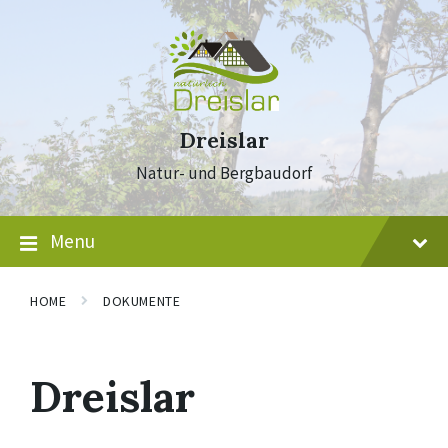
Skip
Skip
Skip
to
to
to
content
main
footer
navigation
Dreislar
Natur- und Bergbaudorf
Menu
HOME
DOKUMENTE
Dreislar