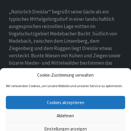
„Natürlich Dreislar“ begrüßt seine Gäste als ein
typisches Mittelgebirgsdorf in einer landschaftlich
ausgesprochen reizvollen Lage mitten im
Vogelschutzgebiet Medebacher Bucht. Südlich von
Medebach, zwischen dem Linsenberg, dem
Ziegenberg und dem Rüggen liegt Dreislar etwas
versteckt. Bunte Wiesen mit Kühen und Ziegen sowie
bizarre Nieder- und Mittelwälder bestimmen das
Ortsbild, das durch eine lebendige Landwirtschaft
Cookie-Zustimmung verwalten
geprägt ist.
Wir verwenden Cookies, um unsere Website und unseren Service zu optimieren.
E-
Facebook
Cookies akzeptieren
Mail
Ablehnen
© 2026 Dreislar
Einstellungen anzeigen