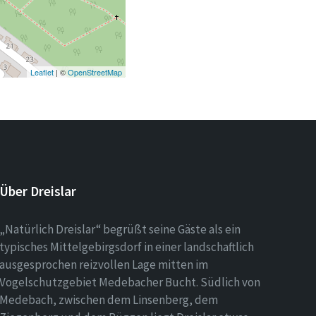
Leaflet
| ©
OpenStreetMap
Über Dreislar
„Natürlich Dreislar“ begrüßt seine Gäste als ein
typisches Mittelgebirgsdorf in einer landschaftlich
ausgesprochen reizvollen Lage mitten im
Vogelschutzgebiet Medebacher Bucht. Südlich von
Medebach, zwischen dem Linsenberg, dem