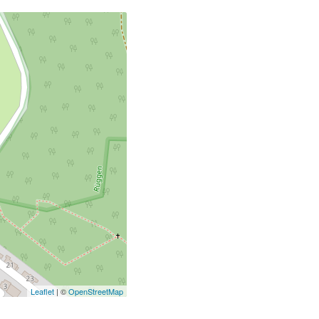
Leaflet
| ©
OpenStreetMap